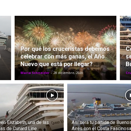
Fun
Por qué los cruceristas debemos
C
i
celebrar con más ganas, el Año
s
Nuevo que está por llegar?
B
Maria Schneider
-
28 diciembre, 2020
Cr
en Elizabeth, una de las
Así será tu partida de Bueno
nas de Cunard Line
Aires con el Costa Fascinos