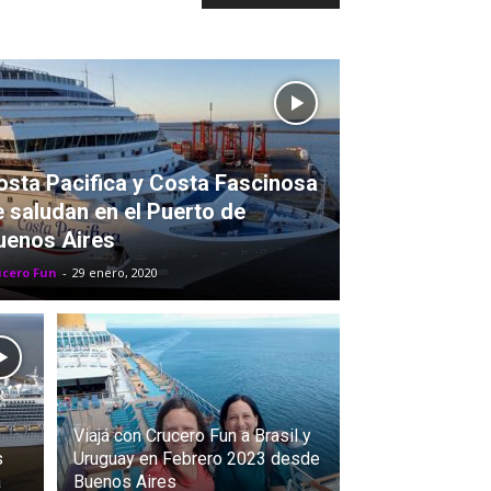
osta Pacifica y Costa Fascinosa
e saludan en el Puerto de
uenos Aires
ucero Fun
-
29 enero, 2020
Viajá con Crucero Fun a Brasil y
s
Uruguay en Febrero 2023 desde
a
Buenos Aires