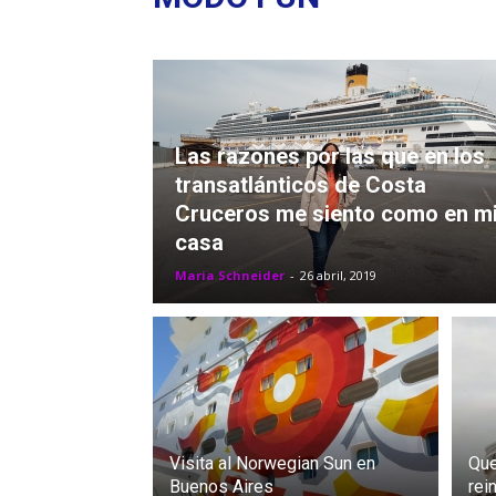
Las razones por las que en los
transatlánticos de Costa
Cruceros me siento como en m
casa
Maria Schneider
-
26 abril, 2019
Visita al Norwegian Sun en
Que
Buenos Aires
rei