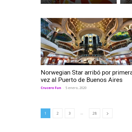
Norwegian Star arribó por primer
vez al Puerto de Buenos Aires
Crucero Fun
-
5 enero, 2020
...
1
2
3
28