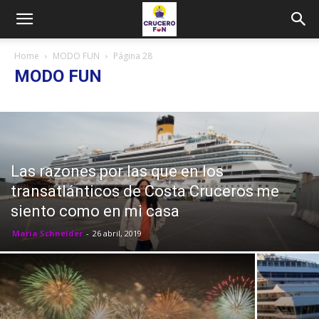
Home
MODO FUN
Página 28
MODO FUN
Las razones por las que en los
transatlánticos de Costa Cruceros me
siento como en mi casa
Maria Schneider
-
26 abril, 2019