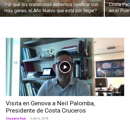
Por qué los cruceristas debemos celebrar con
Costa Pac
más ganas, el Año Nuevo que está por llegar?
en el Pue
Visita en Genova a Neil Palomba,
Presidente de Costa Cruceros
Crucero Fun
-
5 abril, 2018