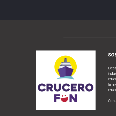
SO
Desa
indu
cruc
la m
cruc
Cont