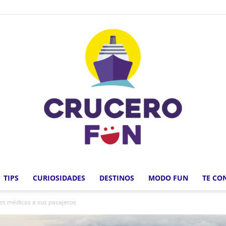
TIPS
CURIOSIDADES
DESTINOS
MODO FUN
TE CO
Crucero
es médicas a sus pasajeros