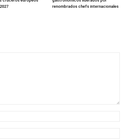
s cruceros europeos
gastronómicos liderados por
 2027
renombrados chefs internacionales