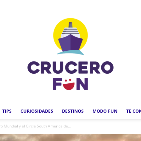
TIPS
CURIOSIDADES
DESTINOS
MODO FUN
TE CO
Crucero
o Mundial y el Circle South America de...