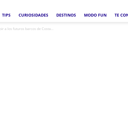
TIPS
CURIOSIDADES
DESTINOS
MODO FUN
TE CO
Crucero
r a los futuros barcos de Costa...
Fun