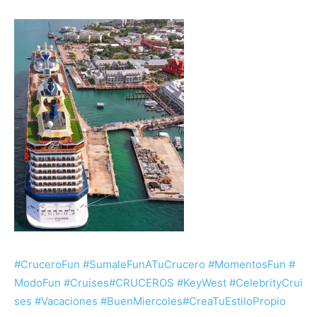
#
CruceroFun
#
SumaleFunATuCrucero
#
MomentosFun
#
ModoFun
#
Cruises
#
CRUCEROS
#
KeyWest
#
CelebrityCrui
ses
#
Vacaciones
#
BuenMiercoles
#
CreaTuEstiloPropio