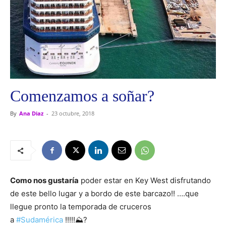
Comenzamos a soñar?
By
Ana Diaz
-
23 octubre, 2018
Como nos gustaría
poder estar en Key West disfrutando
de este bello lugar y a bordo de este barcazo!! ….que
llegue pronto la temporada de cruceros
a
#
Sudamérica
!!!!!
⛰
?