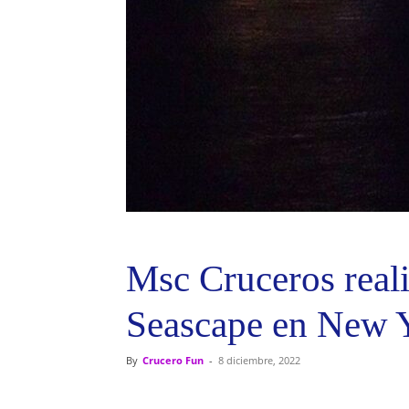
Msc Cruceros real
Seascape en New 
By
Crucero Fun
-
8 diciembre, 2022