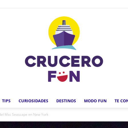
TIPS
CURIOSIDADES
DESTINOS
MODO FUN
TE CO
Crucero
 del Msc Seascape en New York