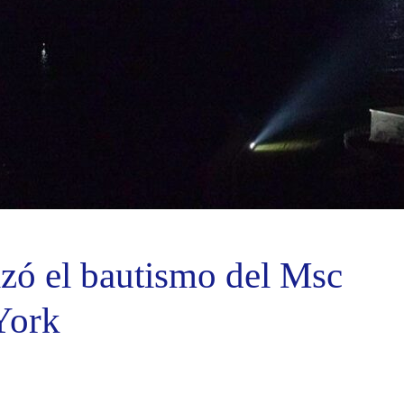
izó el bautismo del Msc
York