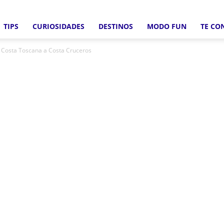
TIPS
CURIOSIDADES
DESTINOS
MODO FUN
TE CO
Crucero
el Costa Toscana a Costa Cruceros
Fun