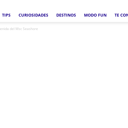
TIPS
CURIOSIDADES
DESTINOS
MODO FUN
TE CO
Crucero
venida del Msc Seashore
Fun