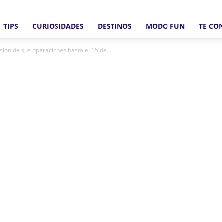
TIPS
CURIOSIDADES
DESTINOS
MODO FUN
TE CO
Crucero
ión de sus operaciones hasta el 15 de...
Fun