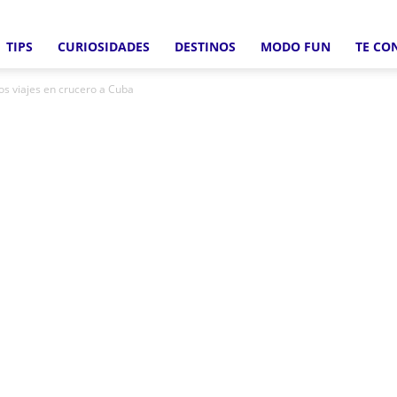
TIPS
CURIOSIDADES
DESTINOS
MODO FUN
TE CO
Crucero
os viajes en crucero a Cuba
Fun