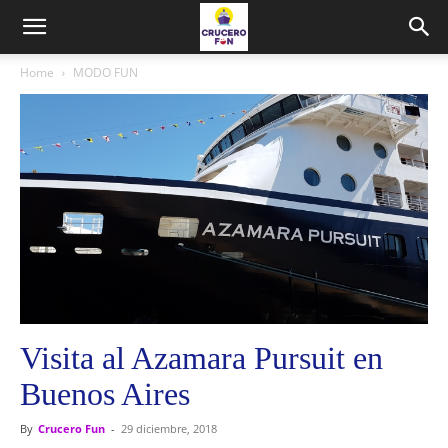
Home
MODO FUN
Visita al Azamara Pursuit en
Buenos Aires
By
Crucero Fun
-
29 diciembre, 2018