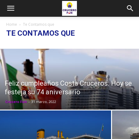
Home
Te Contamos que
TE CONTAMOS QUE
Feliz cumpleaños Costa Cruceros. Hoy se
festeja su 74 aniversario
Crucero Fun
-
31 marzo, 2022