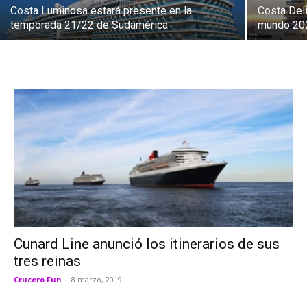
Costa Luminosa estará presente en la
Costa Deli
temporada 21/22 de Sudamérica
mundo 20
Cunard Line anunció los itinerarios de sus
tres reinas
Crucero Fun
-
8 marzo, 2019