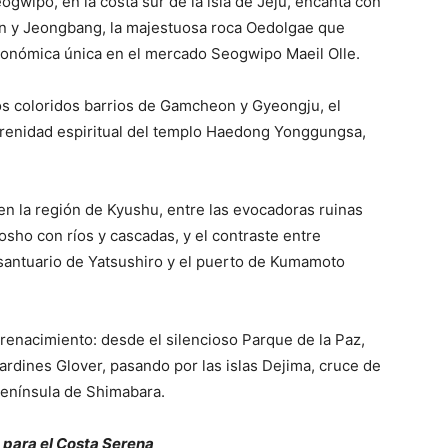
wipo, en la costa sur de la isla de Jeju, encanta con
n y Jeongbang, la majestuosa roca Oedolgae que
ronómica única en el mercado Seogwipo Maeil Olle.
os coloridos barrios de Gamcheon y Gyeongju, el
erenidad espiritual del templo Haedong Yonggungsa,
en la región de Kyushu, entre las evocadoras ruinas
nosho con ríos y cascadas, y el contraste entre
l santuario de Yatsushiro y el puerto de Kumamoto
 renacimiento: desde el silencioso Parque de la Paz,
jardines Glover, pasando por las islas Dejima, cruce de
 península de Shimabara.
para el Costa Serena