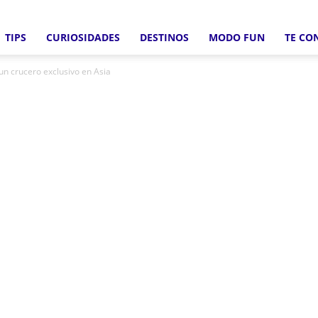
TIPS
CURIOSIDADES
DESTINOS
MODO FUN
TE CO
Crucero
un crucero exclusivo en Asia
Fun