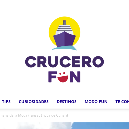
TIPS
CURIOSIDADES
DESTINOS
MODO FUN
TE CO
Crucero
emana de la Moda transatlántica de Cunard