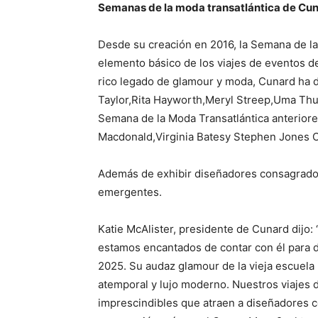
Semanas de la moda transatlántica de Cu
Desde su creación en 2016, la Semana de la
elemento básico de los viajes de eventos d
rico legado de glamour y moda, Cunard ha 
Taylor
,
Rita Hayworth
,
Meryl Streep
,
Uma Th
Semana de la Moda Transatlántica anterio
Macdonald
,
Virginia Bates
y Stephen Jones 
Además de exhibir diseñadores consagrados,
emergentes.
Katie McAlister,
presidente de Cunard dijo: 
estamos encantados de contar con él para d
2025. Su audaz glamour de la vieja escuela
atemporal y lujo moderno. Nuestros viajes
imprescindibles que atraen a diseñadores c