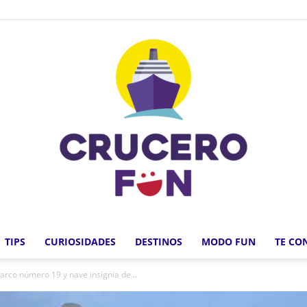
TIPS
CURIOSIDADES
DESTINOS
MODO FUN
TE CO
Crucero
arco número 19 y nave insignia de...