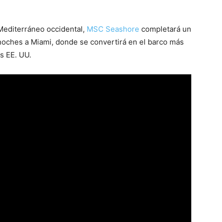
Mediterráneo occidental,
MSC Seashore
completará un
noches a Miami, donde se convertirá en el barco más
s EE. UU.