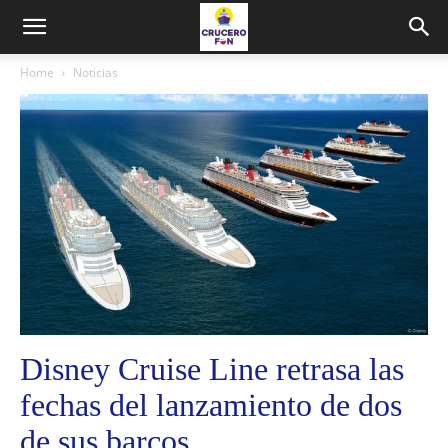
Home
Noticias
Disney Cruise Line retrasa las
fechas del lanzamiento de dos
de sus barcos