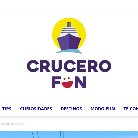
TIPS
CURIOSIDADES
DESTINOS
MODO FUN
TE CO
Crucero
 en un crucero?