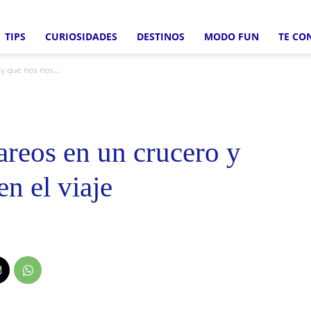
TIPS
CURIOSIDADES
DESTINOS
MODO FUN
TE CO
Crucero
y que nos nos...
areos en un crucero y
Fun
n el viaje