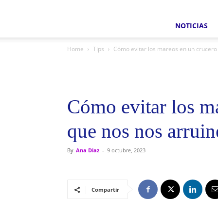
NOTICIAS
Home
Tips
Cómo evitar los mareos en un crucero 
Cómo evitar los m
que nos nos arruine
By
Ana Diaz
-
9 octubre, 2023
Compartir