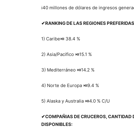
ℹ
40 millones de dólares de ingresos genera
✔
RANKING DE LAS REGIONES PREFERIDAS
1) Caribe
⏯
38.4 %
2) Asia/Pacifico
⏯
15.1 %
3) Mediterráneo
⏯
14.2 %
4) Norte de Europa
⏯
9.4 %
5) Alaska y Australia
⏯
4.0 % C/U
✔
COMPAÑIAS DE CRUCEROS, CANTIDAD 
DISPONIBLES: