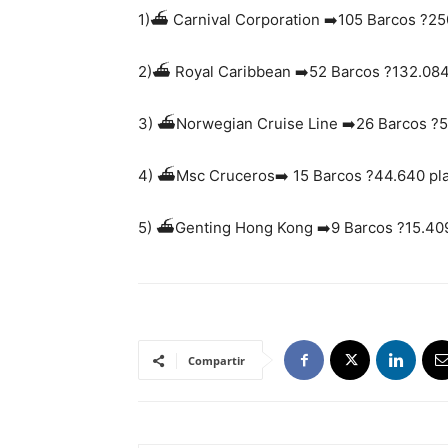
1)
⛴
Carnival Corporation
➡️
105 Barcos
?
25
2)
⛴
Royal Caribbean
➡️
52 Barcos
?
132.084
3)
⛴
Norwegian Cruise Line
➡️
26 Barcos
?
5
4)
⛴
Msc Cruceros
➡️
15 Barcos
?
44.640 pl
5)
⛴
Genting Hong Kong
➡️
9 Barcos
?
15.40
Compartir