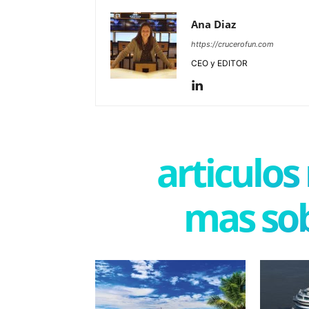
Ana Diaz
https://crucerofun.com
CEO y EDITOR
articulos
mas sob