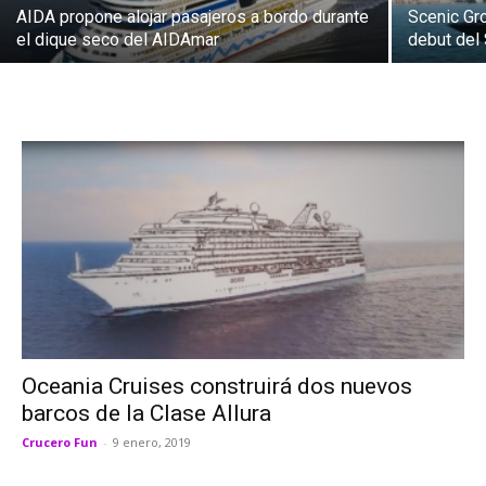
AIDA propone alojar pasajeros a bordo durante
Scenic Gro
el dique seco del AIDAmar
debut del
Oceania Cruises construirá dos nuevos
barcos de la Clase Allura
Crucero Fun
-
9 enero, 2019