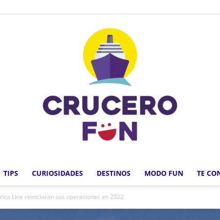
TIPS
CURIOSIDADES
DESTINOS
MODO FUN
TE CO
Crucero
ica Line reiniciarán sus operaciones en 2022