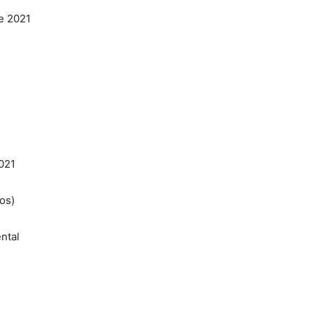
de 2021
2021
os)
ental