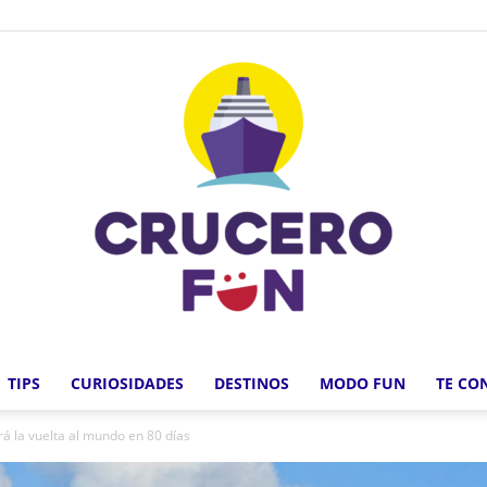
TIPS
CURIOSIDADES
DESTINOS
MODO FUN
TE CO
Crucero
rá la vuelta al mundo en 80 días