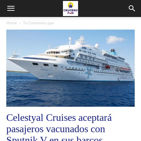
Home
Te Contamos que
Celestyal Cruises aceptará
pasajeros vacunados con
Sputnik V en sus barcos