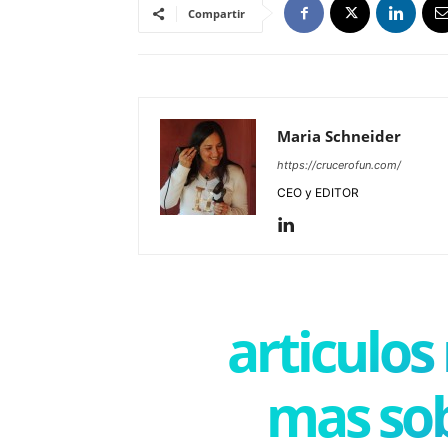
Compartir
Maria Schneider
https://crucerofun.com/
CEO y EDITOR
articulos
mas sob