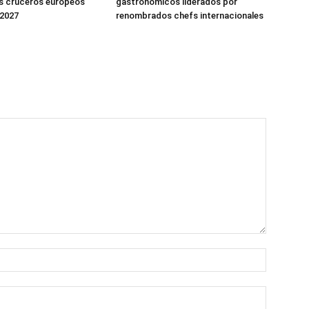
s cruceros europeos
gastronómicos liderados por
 2027
renombrados chefs internacionales