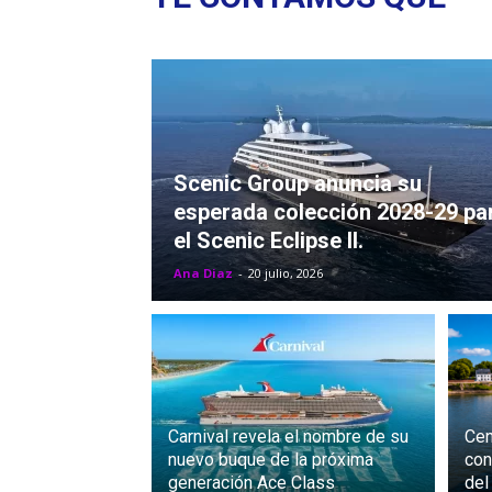
Scenic Group anuncia su
esperada colección 2028-29 pa
el Scenic Eclipse II.
Ana Diaz
-
20 julio, 2026
Carnival revela el nombre de su
Cen
nuevo buque de la próxima
con
generación Ace Class
del