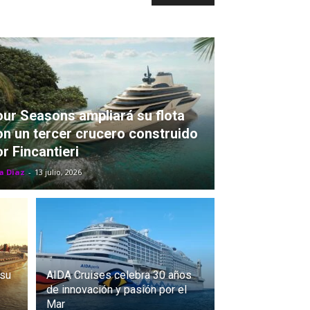
our Seasons ampliará su flota
on un tercer crucero construido
r Fincantieri
a Diaz
-
13 julio, 2026
 su
AIDA Cruises celebra 30 años
de innovación y pasión por el
Mar