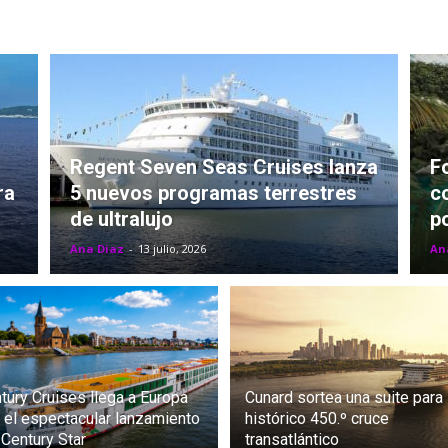
Fun
Regent Seven Seas Cruises lanza
F
ra
5 nuevos programas terrestres
c
de ultralujo
po
Ana Diaz
-
13 julio, 2026
An
tury Cruises llega a Europa
Cunard sortea una suite para
 el espectacular lanzamiento
histórico 450.º cruce
 Century Star
transatlántico