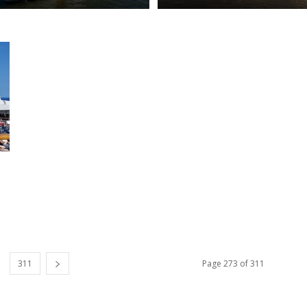
311
Page 273 of 311