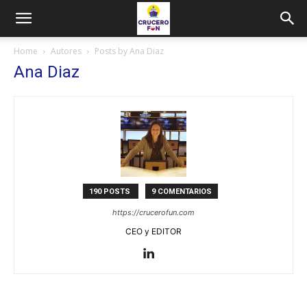
Home
Autores
Posts by Ana Diaz
Ana Diaz
190 POSTS
9 COMENTARIOS
https://crucerofun.com
CEO y EDITOR