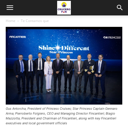
Home
Te Contamos que
Gus Antorcha, President of Princess Cruises; Star Princess Captain Gennaro
Arma; Pierroberto Folgiero, CEO and Managing Director Fincantieri; Biagio
Mazzotta, President and Chairman of Fincantieri, along with key Fincantieri
executives and local government officials