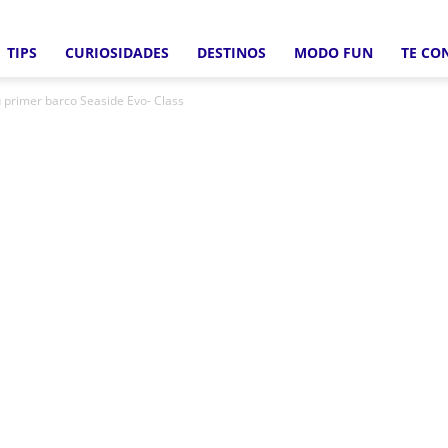
TIPS
CURIOSIDADES
DESTINOS
MODO FUN
TE CO
Crucero
 primer barco Seaside Evo- Class
Fun