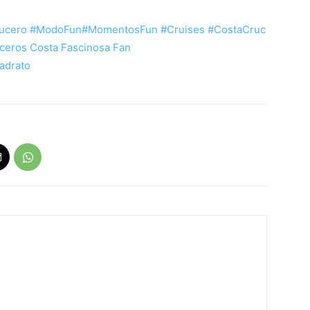
ucero
#
ModoFun
#
MomentosFun
#
Cruises
#CostaCruc
ceros
Costa
Fascinosa Fan
uadrato