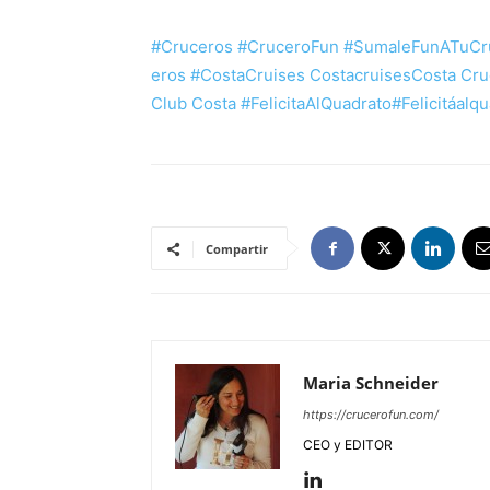
#
Cruceros
#
CruceroFun
#
SumaleFunATuCr
eros
#
CostaCruises
Costacruises
Costa Cru
Club
Costa
#
FelicitaAlQuadrato
#
Felicitáalq
Compartir
Maria Schneider
https://crucerofun.com/
CEO y EDITOR