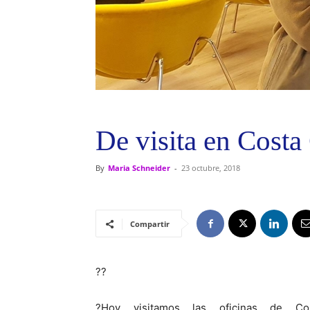
De visita en Costa
By
Maria Schneider
-
23 octubre, 2018
Compartir
?
?
?
Hoy visitamos las oficinas de
Co