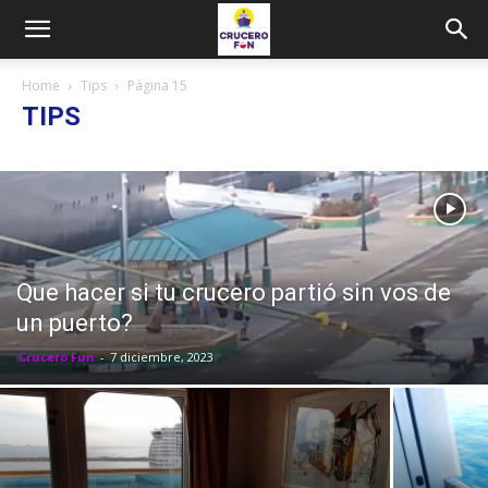
Home
Tips
Página 15
TIPS
Que hacer si tu crucero partió sin vos de
un puerto?
Crucero Fun
-
7 diciembre, 2023