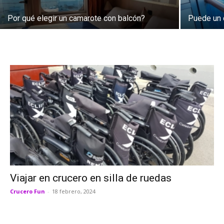
Por qué elegir un camarote con balcón?
Puede un 
Viajar en crucero en silla de ruedas
Crucero Fun
-
18 febrero, 2024