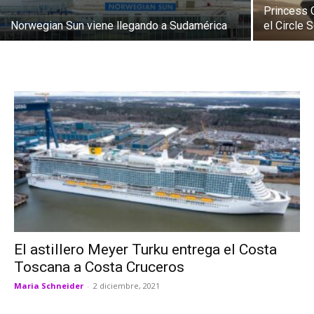
Princess 
Norwegian Sun viene llegando a Sudamérica
el Circle
El astillero Meyer Turku entrega el Costa
Toscana a Costa Cruceros
Maria Schneider
-
2 diciembre, 2021