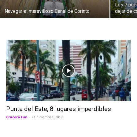
Los 7 pue
Navegar el maravilloso Canal de Corinto
dejar de 
Punta del Este, 8 lugares imperdibles
Crucero Fun
-
21 diciembre, 2018