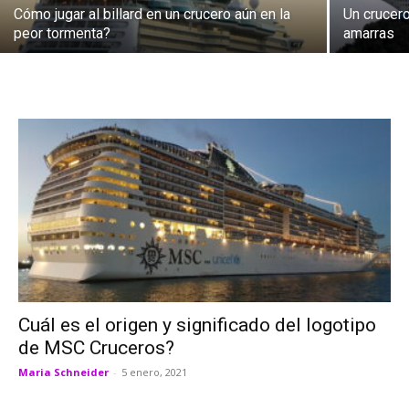
Cómo jugar al billard en un crucero aún en la
Un crucero
peor tormenta?
amarras
Cuál es el origen y significado del logotipo
de MSC Cruceros?
Maria Schneider
-
5 enero, 2021