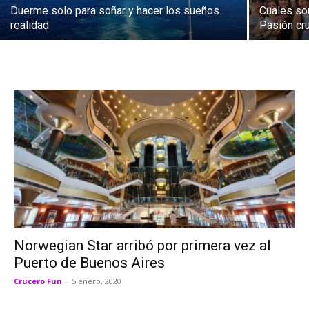
Duerme solo para soñar y hacer los sueños
Cuales son
realidad
Pasión cr
Norwegian Star arribó por primera vez al
Puerto de Buenos Aires
Crucero Fun
-
5 enero, 2020